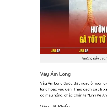
Hướng dẫn cách 
Vảy Ám Long
Vảy Ám Long được đặt ngay ở ngón giữa
long hoặc vảy yến. Theo cách
cách x
có màu hồng, chắc chắn là “Linh Kê Ẩn
Vảy Hộ Khẩu