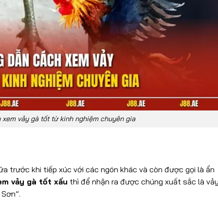
xem vảy gà tốt từ kinh nghiệm chuyên gia
 trước khi tiếp xúc với các ngón khác và còn được gọi là ẩn
em vảy gà tốt xấu
thì để nhận ra được chúng xuất sắc là vả
 Sơn”.