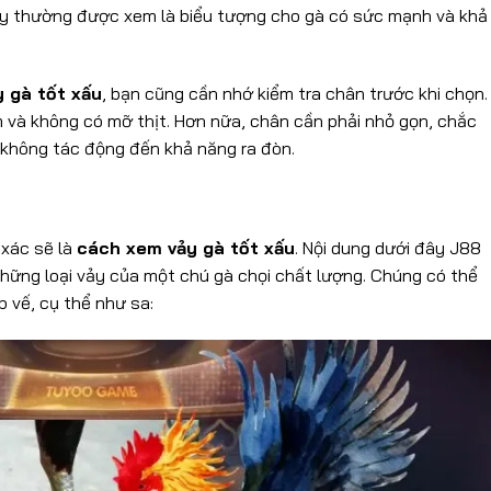
ày thường được xem là biểu tượng cho gà có sức mạnh và khả
 gà tốt xấu
, bạn cũng cần nhớ kiểm tra chân trước khi chọn.
 và không có mỡ thịt. Hơn nữa, chân cần phải nhỏ gọn, chắc
 không tác động đến khả năng ra đòn.
 xác sẽ là
cách xem vảy gà tốt xấu
. Nội dung dưới đây J88
 những loại vảy của một chú gà chọi chất lượng. Chúng có thể
p vế, cụ thể như sa: