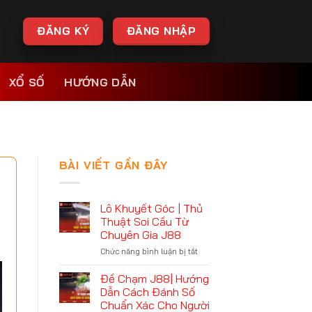
ĐĂNG KÝ
ĐĂNG NHẬP
XỔ SỐ
HƯỚNG DẪN
BÀI VIẾT GẦN ĐÂY
Lô Khuyết Góc | Thủ
Thuật Soi Cầu Từ
Chuyên Gia J88
Chức năng bình luận bị tắt
ở
Lô
Khuyết
Đề Chạm J88| Hướng
Góc
Dẫn Cách Đánh Số
|
Chuẩn Xác Cho Người
Thủ