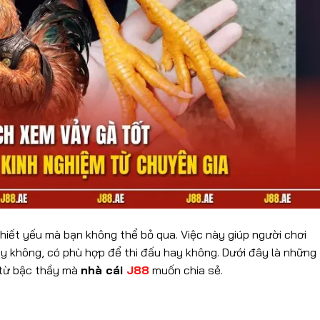
thiết yếu mà bạn không thể bỏ qua. Việc này giúp người chơi
ay không, có phù hợp để thi đấu hay không. Dưới đây là những
 từ bậc thầy mà
nhà cái
J88
muốn chia sẻ.