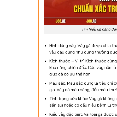
Tìm hiểu kỹ năng đá
Hình dáng vảy: Vảy gà được chia th
vảy dày cũng như cứng thường được
Kích thước – Vị trí: Kích thước cùn
khả năng chiến đấu. Các vảy nằm ở 
giúp gà có ưu thế hơn.
Màu sắc: Màu sắc cũng là tiêu chí 
gia. Vảy có màu sáng, đều màu thườ
Tình trạng sức khỏe: Vảy gà không c
sần sùi hoặc có dấu hiệu bệnh lý t
Kiểu vảy đặc biệt: Vài loại gà được