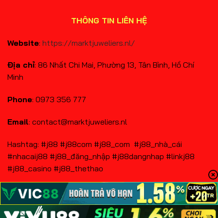
THÔNG TIN LIÊN HỆ
Website
:
https://marktjuweliers.nl/
Địa chỉ
: 86 Nhất Chi Mai, Phường 13, Tân Bình, Hồ Chí
Minh
Phone
: 0973 356 777
Email
:
contact@marktjuweliers.nl
Hashtag: #j88 #j88com #j88_com #j88_nhà_cái
#nhacaij88 #j88_đăng_nhập #j88dangnhap #linkj88
#j88_casino #j88_thethao