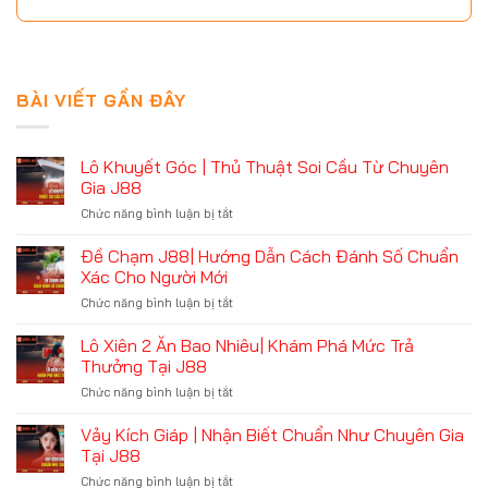
BÀI VIẾT GẦN ĐÂY
Lô Khuyết Góc | Thủ Thuật Soi Cầu Từ Chuyên
Gia J88
Chức năng bình luận bị tắt
ở
Lô
Khuyết
Đề Chạm J88| Hướng Dẫn Cách Đánh Số Chuẩn
Góc
Xác Cho Người Mới
|
Chức năng bình luận bị tắt
ở
Thủ
Đề
Thuật
Chạm
Lô Xiên 2 Ăn Bao Nhiêu| Khám Phá Mức Trả
Soi
J88|
Cầu
Thưởng Tại J88
Hướng
Từ
Chức năng bình luận bị tắt
ở
Dẫn
Chuyên
Lô
Cách
Gia
Xiên
Vảy Kích Giáp | Nhận Biết Chuẩn Như Chuyên Gia
Đánh
J88
2
Số
Tại J88
Ăn
Chuẩn
Chức năng bình luận bị tắt
ở
Bao