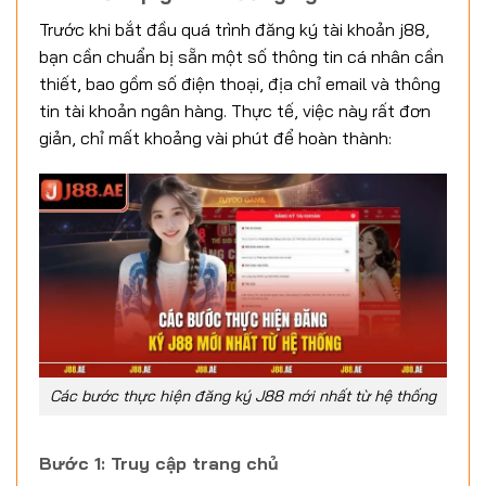
Trước khi bắt đầu quá trình đăng ký tài khoản j88,
bạn cần chuẩn bị sẵn một số thông tin cá nhân cần
thiết, bao gồm số điện thoại, địa chỉ email và thông
tin tài khoản ngân hàng. Thực tế, việc này rất đơn
giản, chỉ mất khoảng vài phút để hoàn thành:
Các bước thực hiện đăng ký J88 mới nhất từ hệ thống
Bước 1: Truy cập trang chủ