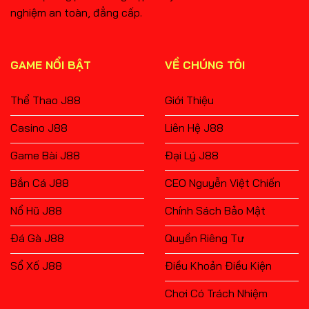
nghiệm an toàn, đẳng cấp.
GAME NỔI BẬT
VỀ CHÚNG TÔI
Thể Thao J88
Giới Thiệu
Casino J88
Liên Hệ J88
Game Bài J88
Đại Lý J88
Bắn Cá J88
CEO Nguyễn Việt Chiến
Nổ Hũ J88
Chính Sách Bảo Mật
Đá Gà J88
Quyền Riêng Tư
Sổ Xố J88
Điều Khoản Điều Kiện
Chơi Có Trách Nhiệm