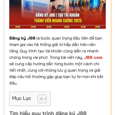
Đăng ký J88
là bước quan trọng đầu tiên để bạn
tham gia vào hệ thống giải trí hấp dẫn trên nền
tảng. Quy trình tạo tài khoản cũng diễn ra nhanh
chóng trong vài phút. Trong bài viết này,
J88 com
sẽ cung cấp hướng dẫn từng bước một cách chi
tiết nhất, cùng với những lưu ý quan trọng và giải
đáp câu hỏi thường gặp giúp bạn tự tin hơn khi bắt
đầu.
Mục Lục
Tìm hiểu quy trình đăng ký J88