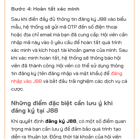
Bước 4: Hoàn tất xác minh
Sau khi điền đầy đủ thông tin đăng ký J88 vào biểu
mẫu, hệ thống sẽ gửi mã OTP đến số điện thoại
hoặc địa chỉ email mà bạn đã cung cấp. Hội viên cần
nhập mã này vào ô yêu cầu để hoàn tất quá trình
xác minh và kích hoạt tài khoản game của mình. Sau
khi xác minh hoàn tất, hệ thống sẽ thông báo hội
viên đã thành công. Hội viên có thể sử dụng thông
tin đăng ký (tên đăng nhập và mật khẩu) để
đăng
nhập vào J88
và bắt đầu trải nghiệm các dịch vụ cá
cược.
Những điểm đặc biệt cần lưu ý khi
đăng ký tại J88
Khi quyết định
đăng ký J88
, có một số điểm quan
trọng mà bạn cần lưu ý để đảm bảo quá trình tạo
diễn ra thuận lợi. Đồng thời tài khoản của hội viên