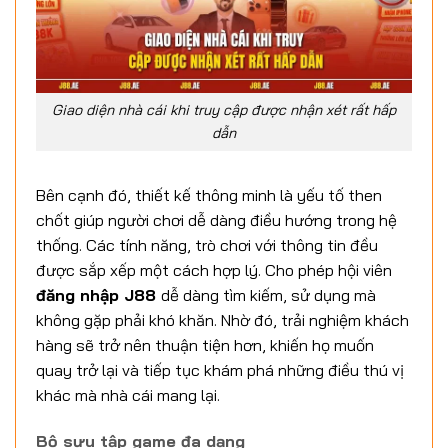
Giao diện nhà cái khi truy cập được nhận xét rất hấp
dẫn
Bên cạnh đó, thiết kế thông minh là yếu tố then
chốt giúp người chơi dễ dàng điều hướng trong hệ
thống. Các tính năng, trò chơi với thông tin đều
được sắp xếp một cách hợp lý. Cho phép hội viên
đăng nhập J88
dễ dàng tìm kiếm, sử dụng mà
không gặp phải khó khăn. Nhờ đó, trải nghiệm khách
hàng sẽ trở nên thuận tiện hơn, khiến họ muốn
quay trở lại và tiếp tục khám phá những điều thú vị
khác mà nhà cái mang lại.
Bộ sưu tập game đa dạng