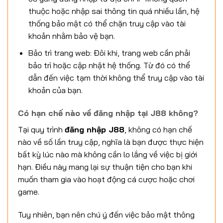
thuộc hoặc nhập sai thông tin quá nhiều lần, hệ
thống bảo mật có thể chặn truy cập vào tài
khoản nhằm bảo vệ bạn.
Bảo trì trang web: Đôi khi, trang web cần phải
bảo trì hoặc cập nhật hệ thống. Từ đó có thể
dẫn đến việc tạm thời không thể truy cập vào tài
khoản của bạn.
C
ó hạn chế nào về đăng nhập tại J88 không?
Tại quy trình
đăng nhập J88
, không có hạn chế
nào về số lần truy cập, nghĩa là bạn được thực hiện
bất kỳ lúc nào mà không cần lo lắng về việc bị giới
hạn. Điều này mang lại sự thuận tiện cho bạn khi
muốn tham gia vào hoạt động cá cược hoặc chơi
game.
Tuy nhiên, bạn nên chú ý đến việc bảo mật thông