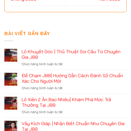
BÀI VIẾT GẦN ĐÂY
Lô Khuyết Góc | Thủ Thuật Soi Cầu Từ Chuyên
Gia J88
Chức năng bình luận bị tắt
ở
Lô
Khuyết
Đề Chạm J88| Hướng Dẫn Cách Đánh Số Chuẩn
Góc
Xác Cho Người Mới
|
Chức năng bình luận bị tắt
ở
Thủ
Đề
Thuật
Chạm
Lô Xiên 2 Ăn Bao Nhiêu| Khám Phá Mức Trả
Soi
J88|
Cầu
Thưởng Tại J88
Hướng
Từ
Chức năng bình luận bị tắt
ở
Dẫn
Chuyên
Lô
Cách
Gia
Xiên
Vảy Kích Giáp | Nhận Biết Chuẩn Như Chuyên Gia
Đánh
J88
2
Số
Tại J88