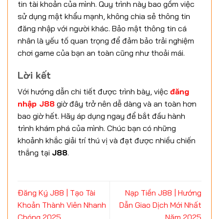
tin tài khoản của mình. Quy trình này bao gồm việc
sử dụng mật khẩu mạnh, không chia sẻ thông tin
đăng nhập với người khác. Bảo mật thông tin cá
nhân là yếu tố quan trọng để đảm bảo trải nghiệm
chơi game của bạn an toàn cũng như thoải mái.
Lời kết
Với hướng dẫn chi tiết được trình bày, việc
đăng
nhập J88
giờ đây trở nên dễ dàng và an toàn hơn
bao giờ hết. Hãy áp dụng ngay để bắt đầu hành
trình khám phá của mình. Chúc bạn có những
khoảnh khắc giải trí thú vị và đạt được nhiều chiến
thắng tại
J88
.
Đăng Ký J88 | Tạo Tài
Nạp Tiền J88 | Hướng
Khoản Thành Viên Nhanh
Dẫn Giao Dịch Mới Nhất
Chóng 2025
Năm 2025