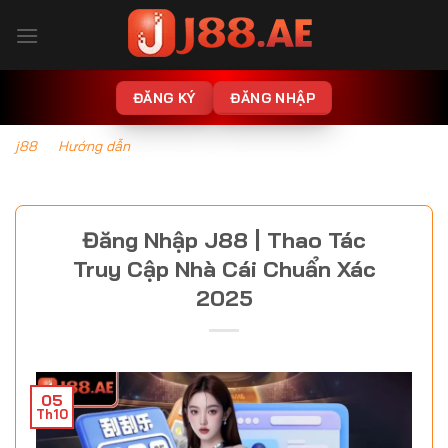
Bỏ
qua
nội
dung
ĐĂNG KÝ
ĐĂNG NHẬP
j88
-
Hướng dẫn
Đăng Nhập J88 | Thao Tác
Truy Cập Nhà Cái Chuẩn Xác
2025
05
Th10