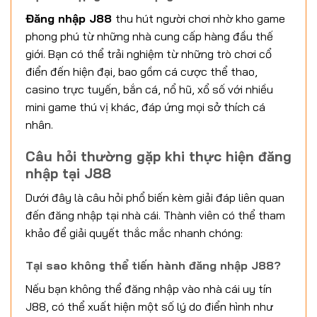
Đăng nhập J88
thu hút người chơi nhờ kho game
phong phú từ những nhà cung cấp hàng đầu thế
giới. Bạn có thể trải nghiệm từ những trò chơi cổ
điển đến hiện đại, bao gồm cá cược thể thao,
casino trực tuyến, bắn cá, nổ hũ, xổ số với nhiều
mini game thú vị khác, đáp ứng mọi sở thích cá
nhân.
Câu hỏi thường gặp khi thực hiện đăng
nhập tại J88
Dưới đây là câu hỏi phổ biến kèm giải đáp liên quan
đến đăng nhập tại nhà cái. Thành viên có thể tham
khảo để giải quyết thắc mắc nhanh chóng:
Tại sao không thể tiến hành đăng nhập J88?
Nếu bạn không thể đăng nhập vào nhà cái uy tín
J88, có thể xuất hiện một số lý do điển hình như