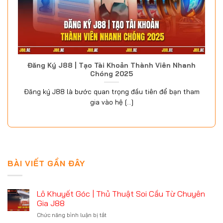
Đăng Ký J88 | Tạo Tài Khoản Thành Viên Nhanh
Chóng 2025
Đăng ký J88 là bước quan trọng đầu tiên để bạn tham
gia vào hệ [...]
BÀI VIẾT GẦN ĐÂY
Lô Khuyết Góc | Thủ Thuật Soi Cầu Từ Chuyên
Gia J88
Chức năng bình luận bị tắt
ở