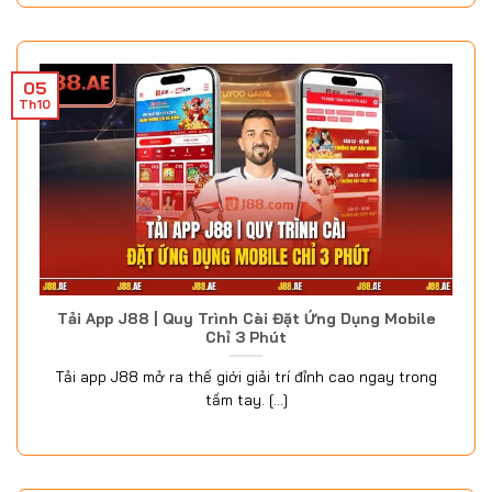
05
Th10
Tải App J88 | Quy Trình Cài Đặt Ứng Dụng Mobile
Chỉ 3 Phút
Tải app J88 mở ra thế giới giải trí đỉnh cao ngay trong
tầm tay. [...]