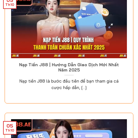
Th10
Nạp Tiền J88 | Hướng Dẫn Giao Dịch Mới Nhất
Năm 2025
Nạp tiền J88 là bước đầu tiên để bạn tham gia cá
cược hấp dẫn, [...]
05
Th10