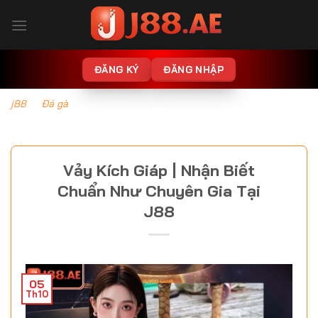
Bỏ
qua
nội
dung
ĐĂNG KÝ
ĐĂNG NHẬP
j88
-
Đá gà
Vảy Kích Giáp | Nhận Biết
Chuẩn Như Chuyên Gia Tại
J88
05
Th10