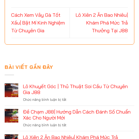
Cách Xem Vảy Gà Tốt
Lô Xiên 2 Ăn Bao Nhiêu|
Xấu| Bật Mí Kinh Nghiệm
Khám Phá Mức Trả
Từ Chuyên Gia
Thưởng Tại J88
BÀI VIẾT GẦN ĐÂY
Lô Khuyết Góc | Thủ Thuật Soi Cầu Từ Chuyên
Gia J88
Chức năng bình luận bị tắt
ở
Lô
Khuyết
Đề Chạm J88| Hướng Dẫn Cách Đánh Số Chuẩn
Góc
Xác Cho Người Mới
|
Chức năng bình luận bị tắt
ở
Thủ
Đề
Thuật
Chạm
Lô Xiên 2 Ăn Bao Nhiêu| Khám Phá Mức Trả
Soi