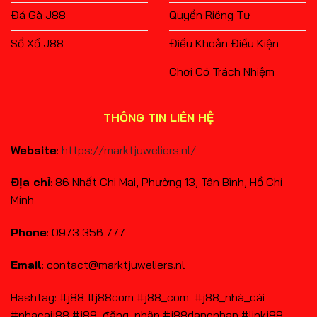
Đá Gà J88
Quyền Riêng Tư
Sổ Xố J88
Điều Khoản Điều Kiện
Chơi Có Trách Nhiệm
THÔNG TIN LIÊN HỆ
Website
:
https://marktjuweliers.nl/
Địa chỉ
: 86 Nhất Chi Mai, Phường 13, Tân Bình, Hồ Chí
Minh
Phone
: 0973 356 777
Email
:
contact@marktjuweliers.nl
Hashtag: #j88 #j88com #j88_com #j88_nhà_cái
#nhacaij88 #j88_đăng_nhập #j88dangnhap #linkj88