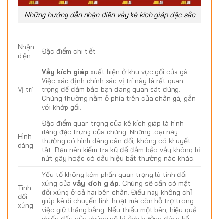
Những hướng dẫn nhận diện vảy kê kích giáp đặc sắc
Nhận
Đặc điểm chi tiết
diện
Vảy kích giáp
xuất hiện ở khu vực gối của gà.
Việc xác định chính xác vị trí này là rất quan
Vị trí
trọng để đảm bảo bạn đang quan sát đúng.
Chúng thường nằm ở phía trên của chân gà, gần
với khớp gối.
Đặc điểm quan trọng của kê kích giáp là hình
dáng đặc trưng của chúng. Những loại này
Hình
thường có hình dáng cân đối, không có khuyết
dáng
tật. Bạn nên kiểm tra kỹ để đảm bảo vảy không bị
nứt gãy hoặc có dấu hiệu bất thường nào khác.
Yếu tố không kém phần quan trọng là tính đối
xứng của
vảy kích giáp
. Chúng sẽ cần có mặt
Tính
đối xứng ở cả hai bên chân. Điều này không chỉ
đối
giúp kê di chuyển linh hoạt mà còn hỗ trợ trong
xứng
việc giữ thăng bằng. Nếu thiếu một bên, hiệu quả
chiến đấu của chúng sẽ bị ảnh hưởng đáng kể.