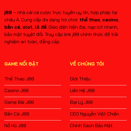
j88
– nhà cái cá cược trực tuyến uy tín, hợp pháp tại
châu Á. Cung cấp đa dạng trò chơi:
thể thao
,
casino
,
bắn cá
,
slot
,
lô đề
. Giao diện hiện đại, nạp rút nhanh,
bảo mật tuyệt đối. Truy cập link j88 chính thức để trải
nghiệm an toàn, đẳng cấp.
GAME NỔI BẬT
VỀ CHÚNG TÔI
Thể Thao J88
Giới Thiệu
Casino J88
Liên Hệ J88
Game Bài J88
Đại Lý J88
Bắn Cá J88
CEO Nguyễn Việt Chiến
Nổ Hũ J88
Chính Sách Bảo Mật