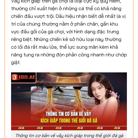
Vảy kích giáp trên gà chọi là loại cực kỳ quý hiếm,
thường chỉ xuất hiện ở những cá thể có khả năng
chiến đấu vượt trội. Dấu hiệu nhận biết dễ nhất là vị
trí của chúng thường nằm ở phần chân, gần khu
vực đầu gối của gà chọi, với hình dạng đặc trưng
riêng biệt. Những chiến kê sở hữu loại này thường
có lối đá rất máu lửa, thể lực sung mãn kèm khả
năng tung ra những đòn phản công nhanh như chớp
giật.
Thông tin cơ bản về vảy kích giáp trong thế giới đá gà